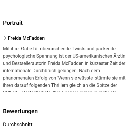
Portrait
Freida McFadden
Mit ihrer Gabe für überraschende Twists und packende
psychologische Spannung ist der US-amerikanischen Ärztin
und Bestsellerautorin Freida McFadden in kürzester Zeit der
internationale Durchbruch gelungen. Nach dem
phänomenalen Erfolg von 'Wenn sie wüsste' stürmte sie mit
ihren darauf folgenden Thrillern gleich an die Spitze der
SPIEGEL-Bestsellerliste. Ihre Bücher wurden in mehr als
vierzig Sprachen übersetzt. Freida McFadden lebt mit ihrer
Familie in Boston.
Bewertungen
Durchschnitt