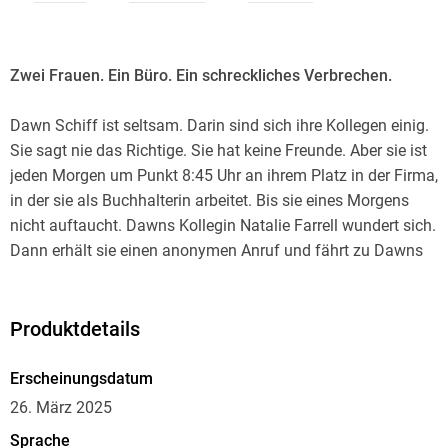
Zwei Frauen. Ein Büro. Ein schreckliches Verbrechen.
Dawn Schiff ist seltsam. Darin sind sich ihre Kollegen einig.
Sie sagt nie das Richtige. Sie hat keine Freunde. Aber sie ist
jeden Morgen um Punkt 8:45 Uhr an ihrem Platz in der Firma,
in der sie als Buchhalterin arbeitet. Bis sie eines Morgens
nicht auftaucht. Dawns Kollegin Natalie Farrell wundert sich.
Dann erhält sie einen anonymen Anruf und fährt zu Dawns
Wohnung. Keine Spur von ihrer Kollegin. Doch Natalie bietet
sich ein Bild des Grauens. Eins scheint bald klar: Jemand
muss Dawn so sehr gehasst haben, dass er sie getötet hat.
Produktdetails
War es jemand aus ihrem Büro? Je mehr Natalie
herausfindet, desto tiefer verstrickt sie sich selbst in ein Netz
Erscheinungsdatum
aus Lügen und Gewalt, aus dem es kein Entkommen gibt.
26. März 2025
Sprache