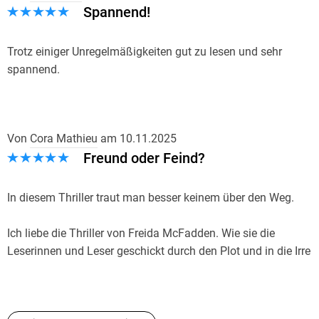
Spannend!
Trotz einiger Unregelmäßigkeiten gut zu lesen und sehr
spannend.
Von
Cora Mathieu
am
10.11.2025
Freund oder Feind?
In diesem Thriller traut man besser keinem über den Weg.
Ich liebe die Thriller von Freida McFadden. Wie sie die
Leserinnen und Leser geschickt durch den Plot und in die Irre
führt. Die Twists, die man meint zu erkennen und doch in
eine andere Richtung laufen. Hier stellen sich die Fragen: Ist
die von Schildkröten besessene Dawn tatsächlich Opfer