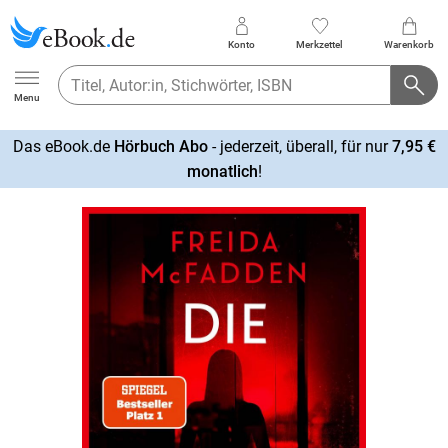
Konto
Merkzettel
Warenkorb
Ebook.de
Menu
Das eBook.de
Hörbuch Abo
- jederzeit, überall, für nur
7,95 €
mehr
monatlich
!
erfahren