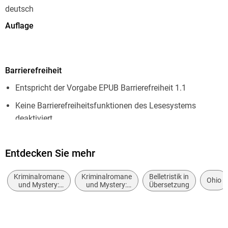
deutsch
Auflage
1. Auflage
Seitenanzahl
Barrierefreiheit
352
Entspricht der Vorgabe EPUB Barrierefreiheit 1.1
Dateigröße
6,83 MB
Keine Barrierefreiheitsfunktionen des Lesesystems
deaktiviert
Reihe
Kate Burkholder, 16
Navigierbares Inhaltsverzeichnis
Autor/Autorin
Entdecken Sie mehr
Logische Lesereihenfolge eingehalten
Linda Castillo
Seitenzahlen entsprechen der gedruckten Ausgabe
Kriminalromane
Kriminalromane
Belletristik in
Ohio
Übersetzung
und Mystery:
und Mystery:
Übersetzung
Hoher Farbkontrast für bessere Lesbarkeit
weibliche
Polizeiarbeit &
Helga Augustin
Ermittler
Forensik
Navigation über vorherige/nächste Abschnitte möglich
Verlag/Hersteller
ARIA-Rollen vorhanden