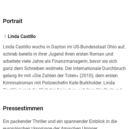
Portrait
Linda Castillo
Linda Castillo wuchs in Dayton im US-Bundesstaat Ohio auf,
schrieb bereits in ihrer Jugend ihren ersten Roman und
arbeitete viele Jahre als Finanzmanagerin, bevor sie sich
ganz dem Schreiben widmete. Der internationale Durchbruch
gelang ihr mit »Die Zahlen der Toten« (2010), dem ersten
Kriminalroman mit Polizeichefin Kate Burkholder. Linda
Castillo kennt die Welt der Amischen seit ihrer Kindheit und
ist regelmäßig zu Gast bei amischen Gemeinden. Die Autorin
lebt heute mit ihrem Mann und zwei Pferden auf einer Ranch
Pressestimmen
in Texas.
Ein packender Thriller und ein spannender Einblick in die
europäischen Ursprünge der Amischen Usinger