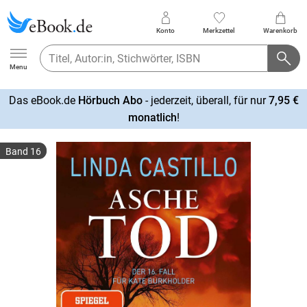
Konto
Merkzettel
Warenkorb
Ebook.de
Menu
Das eBook.de
Hörbuch Abo
- jederzeit, überall, für nur
7,95 €
mehr
monatlich
!
erfahren
Band 16