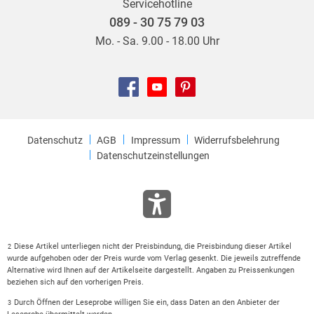
Servicehotline
Der Schreibstil ist fesselnd und dieser 16. Fall wird nach dem
089 - 30 75 79 03
15. nicht mein letzter Thriller sein, den ich von Linda Castillo,
Mo. - Sa. 9.00 - 18.00 Uhr
die mit einigen Amischen befreundet ist und daher weiß,
worüber sie schreibt, lesen werde.
Fazit:
Datenschutz
AGB
Impressum
Widerrufsbelehrung
Gerne gebe ich diesem fesselnden Thriller 5 Sterne.
Datenschutzeinstellungen
Diese Artikel unterliegen nicht der Preisbindung, die Preisbindung dieser Artikel
2
wurde aufgehoben oder der Preis wurde vom Verlag gesenkt. Die jeweils zutreffende
Alternative wird Ihnen auf der Artikelseite dargestellt. Angaben zu Preissenkungen
beziehen sich auf den vorherigen Preis.
Durch Öffnen der Leseprobe willigen Sie ein, dass Daten an den Anbieter der
3