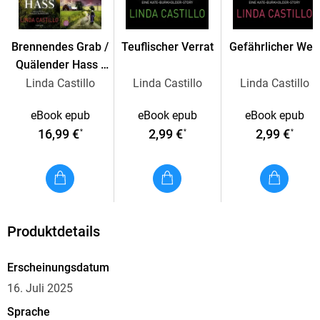
aufdeckt, das alles erschüttert, was sie über die Amischen -
und damit ihre eigenen Wurzeln - zu wissen glaubt.
Brennendes Grab /
Teuflischer Verrat
Gefährlicher Weg
Quälender Hass /
Dein ist die Lüge -
Linda Castillo
Linda Castillo
Linda Castillo
Ein packender Thriller - und ein spannender Einblick in die
Drei Kate-
europäischen Ursprünge der Amischen
eBook epub
eBook epub
eBook epub
Burkholder-Krimis
16,99 €
2,99 €
2,99 €
*
*
*
in einem Band
Produktdetails
Erscheinungsdatum
16. Juli 2025
Sprache