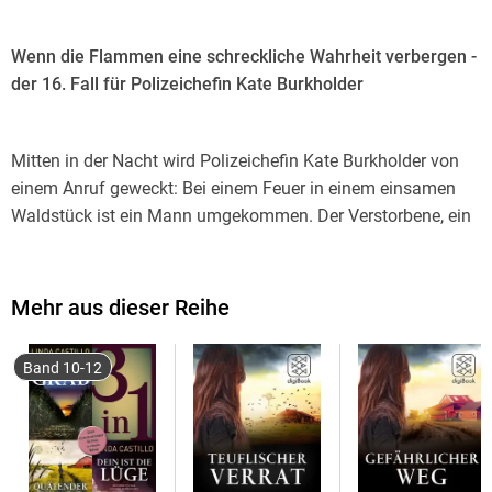
Wenn die Flammen eine schreckliche Wahrheit verbergen -
der 16. Fall für Polizeichefin Kate Burkholder
Mitten in der Nacht wird Polizeichefin Kate Burkholder von
einem Anruf geweckt: Bei einem Feuer in einem einsamen
Waldstück ist ein Mann umgekommen. Der Verstorbene, ein
amischer Mann namens Milan Swanz, wurde an einen Pfahl
gefesselt und lebendig verbrannt. Kate weiß nur zu gut, dass
die Amischen ihre Probleme lieber ohne Einmischung der
Mehr aus dieser Reihe
Außenwelt lösen, und zunächst will niemand mit ihr über den
ermordeten Mann sprechen. Nach und nach findet sie
Band 10-12
heraus, dass Swanz vor Kurzem aus der Gemeinde
ausgeschlossen wurde. Doch was hat er getan, dass er so
bestraft wurde? Und führte diese Tat auch zu seinem Tod?
Während ihrer Ermittlungen taucht Kate tief in die Kultur und
Geschichte der Amischen ein. Bis sie ein Geheimnis