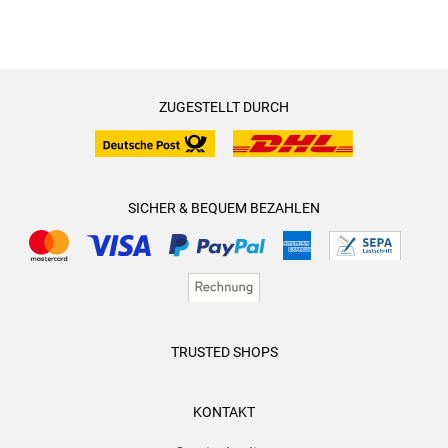
haben. Diese lösen sie aber intern und rufen nie, niemals die
englische Polizei zu Hilfe. Sie weiß, dass Milan Swanz
massiv gegen die Regeln verstoßen hat, nur das ganze
Ausmaß ist ihr zunächst nicht bekannt.
ZUGESTELLT DURCH
Kate ist toughe Chefin, die sich um ihr Team kümmert,
weshalb man ihr auch während ihrer kurzen Auszeit die
nötigen Informationen zum Fall Swanz zuspielt.
SICHER & BEQUEM BEZAHLEN
Völlig unaufgeregt erklärt Linda Castillo die
Lebensgewohnheiten der Amischen. Die Autorin macht das
recht geschickt, in dem sie Kate Burkholder ihren Chefs bzw.
den Kollegen darüber berichten lässt. Das finde ich sehr
interessant, denn über das Leben der Amischen weiß ich
relativ wenig. Nachdem ich in dieser Reihe erst mit dem 15.
TRUSTED SHOPS
Fall eingestiegen bin, muss ich mich langsam an den Beginn
vortasten, denn mich interessiert, warum sie sich von den
KONTAKT
Amischen losgesagt hat.