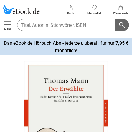
Konto
Merkzettel
Warenkorb
Ebook.de
Menu
Das eBook.de
Hörbuch Abo
- jederzeit, überall, für nur
7,95 €
mehr
monatlich
!
erfahren