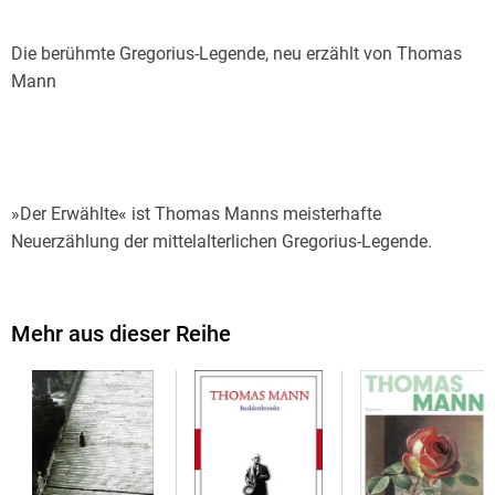
Die berühmte Gregorius-Legende, neu erzählt von Thomas
Mann
»Der Erwählte« ist Thomas Manns meisterhafte
Neuerzählung der mittelalterlichen Gregorius-Legende.
Gregorius geht aus der Liebe eines Geschwisterpaares hervor
und wird in einem Fässchen dem Meer ausgeliefert. Nach
seiner Rettung erhält er eine klösterliche Erziehung und
Mehr aus dieser Reihe
macht sich schließlich auf die Suche nach seinen Eltern.
Durch einen Kampf erobert er sich das Herz von Herzogin
Sibylla, die seine Gattin wird. Erst nach Jahren stellen sie
fest, dass Gregorius seine Mutter geheiratet hat. Er verlässt
die Stadt, um fortan als Eremit zu leben. Von einem Fischer
wird er auf einen Felsen in einem See gebracht, wo er