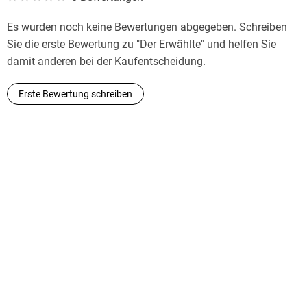
Vergleichende Literatur an der Universität Göttingen. Über
Thomas Mann liegen zahlreiche Veröffentlichungen von ihm
Es wurden noch keine Bewertungen abgegeben. Schreiben
vor, u. a. sein Buch »Thomas Manns amerikanische Religion.
Sie die erste Bewertung zu "Der Erwählte" und helfen Sie
Theologie, Politik und Literatur im amerikanischen Exil«. Er
damit anderen bei der Kaufentscheidung.
ist Mitherausgeber der »Großen kommentierten Frankfurter
Ausgabe« der Werke Thomas Manns.
Erste Bewertung schreiben
Maren Ermisch, geboren 1976, ist wissenschaftliche
Mitarbeiterin am Deutschen Seminar der Universität
Göttingen.