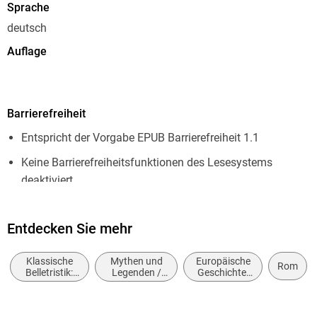
Sprache
deutsch
Auflage
1. Auflage
Seitenanzahl
Barrierefreiheit
304
Entspricht der Vorgabe EPUB Barrierefreiheit 1.1
Dateigröße
4,96 MB
Keine Barrierefreiheitsfunktionen des Lesesystems
deaktiviert
Reihe
Thomas Mann, Große kommentierte Frankfurter Ausgabe.
Navigierbares Inhaltsverzeichnis
Werke, Briefe, Tagebücher
Entdecken Sie mehr
Logische Lesereihenfolge eingehalten
Autor/Autorin
Hoher Farbkontrast für bessere Lesbarkeit
Klassische
Mythen und
Europäische
Thomas Mann
Rom
Belletristik:
Legenden /
Geschichte:
ARIA-Rollen vorhanden
allgemein und
Mythologische
Mittelalter
Herausgegeben von
literarisch
Romane
Alle Texte können angepasst werden
Heinrich Detering, Maren Ermisch