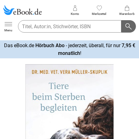
Konto
Merkzettel
Warenkorb
Ebook.de
Menu
Das eBook.de
Hörbuch Abo
- jederzeit, überall, für nur
7,95 €
mehr
monatlich
!
erfahren