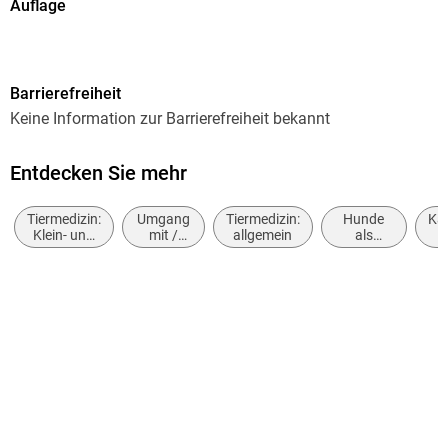
Auflage
1. Auflage
Seitenanzahl
Barrierefreiheit
268
Keine Information zur Barrierefreiheit bekannt
Autor/Autorin
Vera Müller-Skuplik
Entdecken Sie mehr
Verlag/Hersteller
Tiermedizin:
Umgang
Tiermedizin:
Hunde
Ka
dtv Verlagsgesellschaft
Klein- und
mit /
allgemein
als
Haustiere
Ratgeber
Haustiere
Na
Produktart
zu Tod
kartoniert
und
Ha
Trauer
Gewicht
246 g
Größe (L/B/H)
186/117/25 mm
ISBN