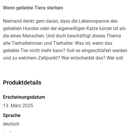
Wenn geliebte Tiere sterben
Niemand denkt gern daran, dass die Lebensspanne des
geliebten Hundes oder der eigenwilligen Katze kürzer ist als
die eines Menschen. Und doch beschäftigt dieses Thema
alle Tierhalterinnen und Tierhalter. Was ist, wenn das
geliebte Tier nicht mehr kann? Soll es eingeschläfert werden
und zu welchem Zeitpunkt? Wer entscheidet das? Wer soll
dabei sein? Dieses Buch gibt Orientierungs- und
Entscheidungshilfen an die Hand, wenn sich das Leben des
Haustiers dem Ende zuneigt. Was ist medizinisch möglich?
Produktdetails
Was ethisch vertretbar? Ein Tier sterben zu lassen, ist
schwer. Die Tierärztin Vera Müller-Skuplik nimmt das ernst -
Erscheinungsdatum
aber erzählt auch von den innigen und manchmal kuriosen
13. März 2025
Momenten im Miteinander von Mensch und Tier.
Sprache
deutsch