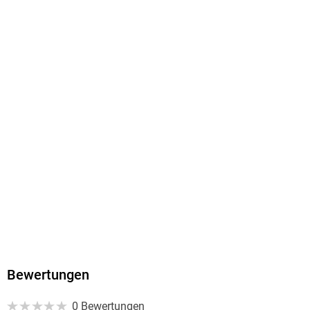
241/160/20 mm
ISBN
9783662704806
Herstelleradresse
Springer Nature Customer Service Center GmbH, Europaplatz
3, 69115 Heidelberg, ProductSafety@springernature.com
Bewertungen
0 Bewertungen