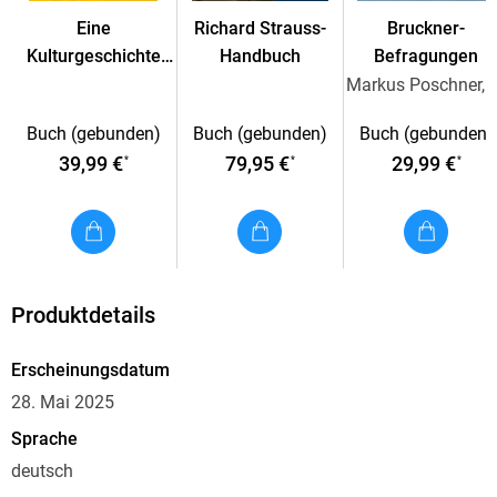
als Zeugnisse einer 'Literaturgeschichte des Gelesenen' (Paul
Eine
Richard Strauss-
Bruckner-
Raabe) analysiert werden, zeichnet sich ein zeitgenössischer
Kulturgeschichte
Handbuch
Befragungen
Lektürekanon ab, der den Kanon moderner
der Popmusik
Markus Poschner, Jan 
Literaturgeschichtsschreibung in Frage stellt und die
Vorreiterrolle französischer Autorinnen des 17. und 18.
Buch (gebunden)
Buch (gebunden)
Buch (gebunden)
Jahrhunderts in der Lektürepraxis der Zeit sichtbar werden
39,99 €
79,95 €
29,99 €
*
*
*
lässt.
Inhaltsverzeichnis
Einleitung. - Bibliotheken des 16 und 17 Jahrhunderts. -
Produktdetails
Bibliotheken des 18 Jahrhunderts.
Erscheinungsdatum
28. Mai 2025
Sprache
deutsch