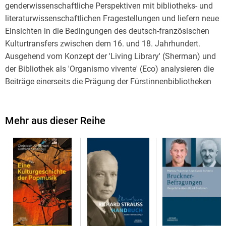
genderwissenschaftliche Perspektiven mit bibliotheks- und
literaturwissenschaftlichen Fragestellungen und liefern neue
Einsichten in die Bedingungen des deutsch-französischen
Kulturtransfers zwischen dem 16. und 18. Jahrhundert.
Ausgehend vom Konzept der 'Living Library' (Sherman) und
der Bibliothek als 'Organismo vivente' (Eco) analysieren die
Beiträge einerseits die Prägung der Fürstinnenbibliotheken
durch die spezifische Lebenssituation und die dynastische
Einbindung ihrer Besitzerinnen; andererseits arbeiten sie
gruppen- und zeitspezifische Gründe für das Sammeln von
Mehr aus dieser Reihe
Büchern in französischer Sprache heraus. Die Bibliothek wird
damit als ein zentraler Ort des deutsch-französischen
Kulturtransfers erkennbar, ein Prozess, der von so
unterschiedlichen Faktoren wie der Rezeption calvinistischer
Literatur an den reformierten Höfen des Reichs, dem
Interesse an moderner französischer Romanliteratur und der
Funktion des Französischenals Mittlersprache für Literatur
aus anderen Sprachen geprägt wird. Indem die Bibliotheken