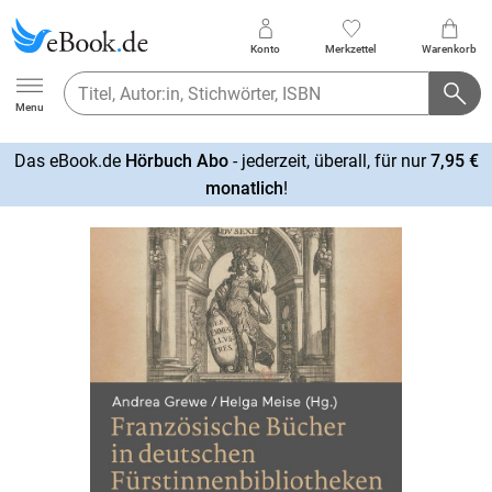
Konto
Merkzettel
Warenkorb
Ebook.de
Menu
Das eBook.de
Hörbuch Abo
- jederzeit, überall, für nur
7,95 €
mehr
monatlich
!
erfahren