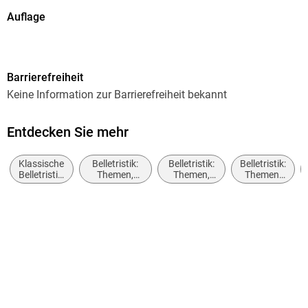
Auflage
1. Auflage
Seitenanzahl
Barrierefreiheit
128
Keine Information zur Barrierefreiheit bekannt
Reihe
Fischer Klassik
Entdecken Sie mehr
Autor/Autorin
Klassische
Belletristik:
Belletristik:
Belletristik:
Thomas Mann
Belletristik:
Themen,
Themen,
Themen,
allgemein
Stoffe,
Stoffe,
Stoffe,
Verlag/Hersteller
und
Motive:
Motive:
Motive:
FISCHER Taschenbuch
literarisch
Liebe und
Seelenleben
Reisen
Beziehungen
Produktart
gebunden
Gewicht
110 g