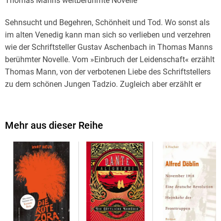
Thomas Manns weltberühmte Novelle
Sehnsucht und Begehren, Schönheit und Tod. Wo sonst als
im alten Venedig kann man sich so verlieben und verzehren
wie der Schriftsteller Gustav Aschenbach in Thomas Manns
berühmter Novelle. Vom »Einbruch der Leidenschaft« erzählt
Thomas Mann, von der verbotenen Liebe des Schriftstellers
zu dem schönen Jungen Tadzio. Zugleich aber erzählt er
auch vom Ausbruch einer Pandemie, der Cholera, an der
Aschenbach schließlich stirbt. Von John Neumeier bis
Luchino Visconti hat die Novelle sehr unterschiedliche
Mehr aus dieser Reihe
Künstler inspiriert - so wie sie auch uns Leserinnen und Leser
immer wieder dazu einlädt, sie neu zu entdecken.