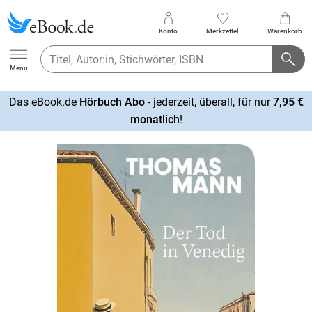
Konto
Merkzettel
Warenkorb
Ebook.de
Menu
Das eBook.de
Hörbuch Abo
- jederzeit, überall, für nur
7,95 €
mehr
monatlich
!
erfahren