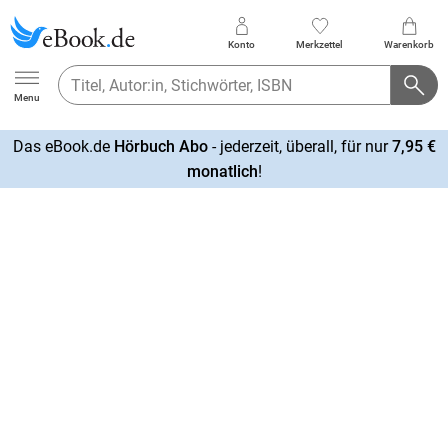
Konto
Merkzettel
Warenkorb
Ebook.de
Menu
Das eBook.de
Hörbuch Abo
- jederzeit, überall, für nur
7,95 €
mehr
monatlich
!
erfahren