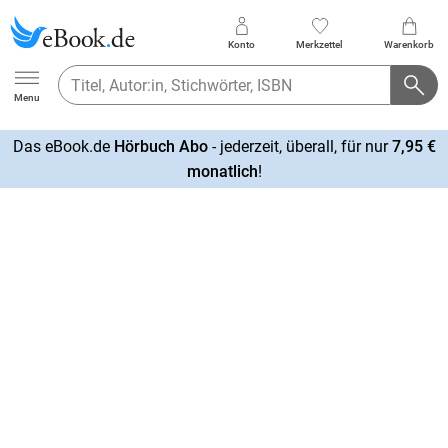
Konto
Merkzettel
Warenkorb
Ebook.de
Menu
Das eBook.de
Hörbuch Abo
- jederzeit, überall, für nur
7,95 €
mehr
monatlich
!
erfahren