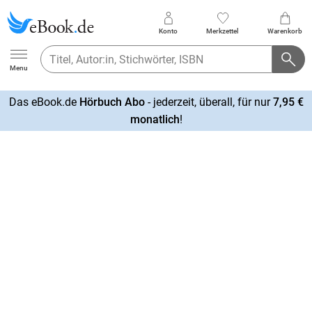
Konto
Merkzettel
Warenkorb
Ebook.de
Menu
Das eBook.de
Hörbuch Abo
- jederzeit, überall, für nur
7,95 €
mehr
monatlich
!
erfahren