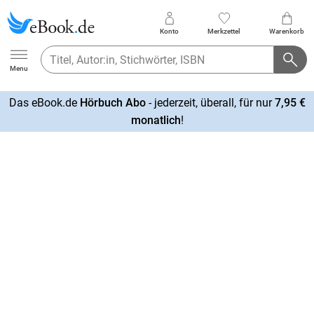
Konto
Merkzettel
Warenkorb
Ebook.de
Menu
Das eBook.de
Hörbuch Abo
- jederzeit, überall, für nur
7,95 €
mehr
monatlich
!
erfahren