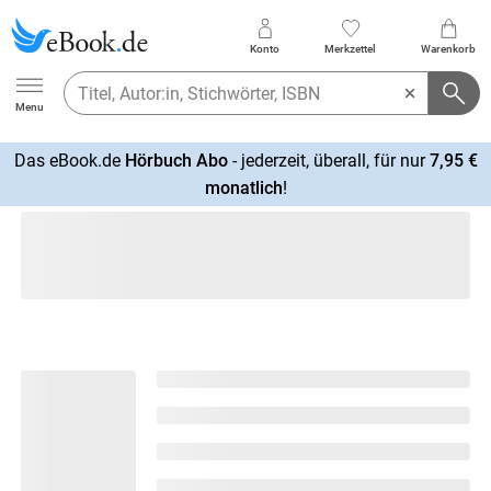
Konto
Merkzettel
Warenkorb
Ebook.de
Menu
Das eBook.de
Hörbuch Abo
- jederzeit, überall, für nur
7,95 €
mehr
monatlich
!
erfahren