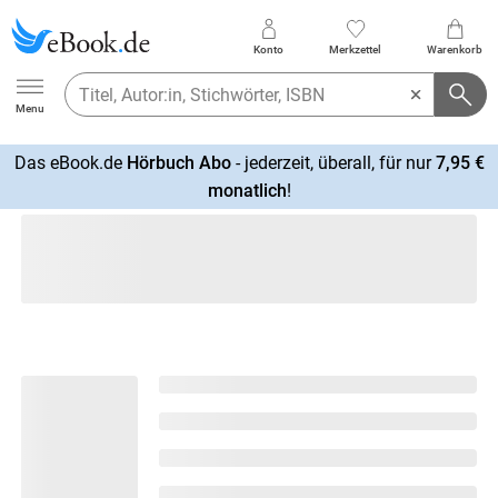
Konto
Merkzettel
Warenkorb
Ebook.de
Menu
Das eBook.de
Hörbuch Abo
- jederzeit, überall, für nur
7,95 €
mehr
monatlich
!
erfahren