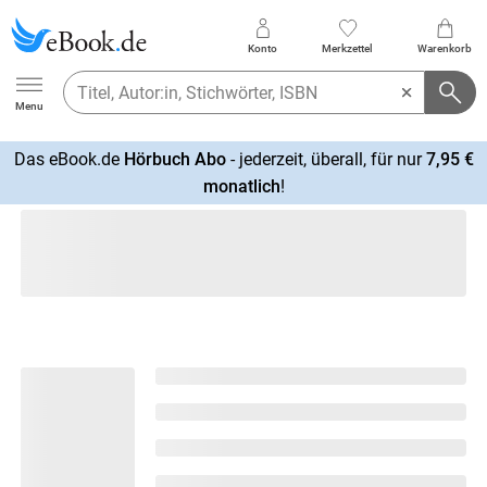
Konto
Merkzettel
Warenkorb
Ebook.de
Menu
Das eBook.de
Hörbuch Abo
- jederzeit, überall, für nur
7,95 €
mehr
monatlich
!
erfahren