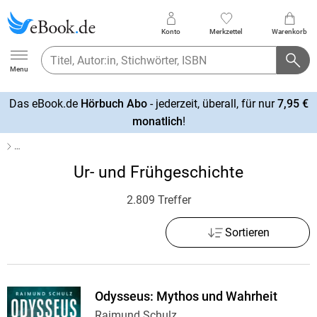
Konto
Merkzettel
Warenkorb
Ebook.de
Menu
Das eBook.de
Hörbuch Abo
- jederzeit, überall, für nur
7,95 €
mehr
monatlich
!
erfahren
…
Ur- und Frühgeschichte
2.809 Treffer
Sortieren
Odysseus: Mythos und Wahrheit
Raimund Schulz