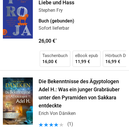
Liebe und Hass
Stephen Fry
Buch (gebunden)
Sofort lieferbar
26,00 €
*
Taschenbuch
eBook epub
Hörbuch Do
16,00 €
11,99 €
16,99 €
Die Bekenntnisse des Ägyptologen
Adel H.: Was ein junger Grabräuber
unter den Pyramiden von Sakkara
entdeckte
Erich Von Däniken
(
1
)