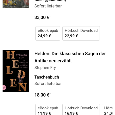
Sofort lieferbar
33,00 €
*
eBook epub
Hörbuch Download
24,99 €
22,99 €
Helden: Die klassischen Sagen der
Antike neu erzählt
Stephen Fry
Taschenbuch
Sofort lieferbar
18,00 €
*
eBook epub
Hörbuch Download
Hörbu
11,99 €
16,99 €
24,00