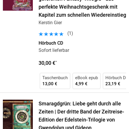
perfekte Weihnachtsgeschenk mit
Kapitel zum schnellen Wiedereinstieg
Kerstin Gier
(
1
)
Hörbuch CD
Sofort lieferbar
30,00 €
*
Taschenbuch
eBook epub
Hörbuch Do
13,00 €
4,99 €
23,19 €
Smaragdgrün: Liebe geht durch alle
Zeiten | Der dritte Band der Zeitreise-
Edition der Edelstein-Trilogie von
Gwendolyn und Gideon.