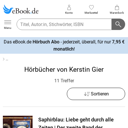
Konto
Merkzettel
Warenkorb
Ebook.de
Menu
Das eBook.de
Hörbuch Abo
- jederzeit, überall, für nur
7,95 €
mehr
monatlich
!
erfahren
…
Hörbücher von Kerstin Gier
11 Treffer
Sortieren
Saphirblau: Liebe geht durch alle
Zeiten | Der zweite Band der