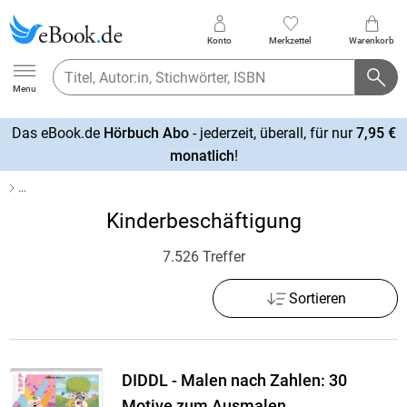
Konto
Merkzettel
Warenkorb
Ebook.de
Menu
Das eBook.de
Hörbuch Abo
- jederzeit, überall, für nur
7,95 €
mehr
monatlich
!
erfahren
…
Kinderbeschäftigung
7.526 Treffer
Sortieren
DIDDL - Malen nach Zahlen: 30
Motive zum Ausmalen