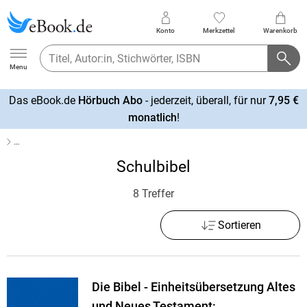
Konto
Merkzettel
Warenkorb
Ebook.de
Menu
Das eBook.de
Hörbuch Abo
- jederzeit, überall, für nur
7,95 €
mehr
monatlich
!
erfahren
…
Schulbibel
8 Treffer
Sortieren
Die Bibel - Einheitsübersetzung Altes
und Neues Testament: