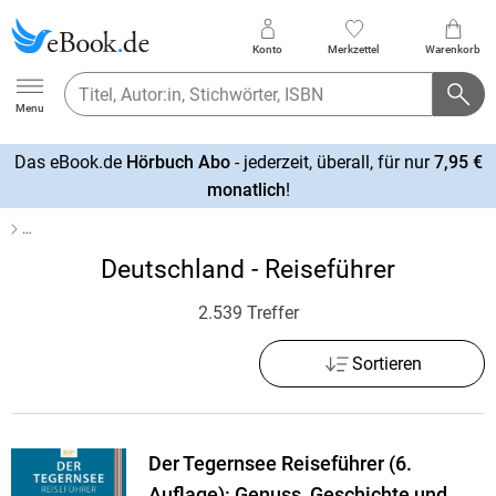
Konto
Merkzettel
Warenkorb
Ebook.de
Menu
Das eBook.de
Hörbuch Abo
- jederzeit, überall, für nur
7,95 €
mehr
monatlich
!
erfahren
…
Deutschland - Reiseführer
2.539 Treffer
Sortieren
Der Tegernsee Reiseführer (6.
Auflage): Genuss, Geschichte und