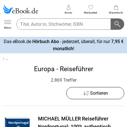
Konto
Merkzettel
Warenkorb
Ebook.de
Menu
Das eBook.de
Hörbuch Abo
- jederzeit, überall, für nur
7,95 €
mehr
monatlich
!
erfahren
…
Europa - Reiseführer
2.869 Treffer
Sortieren
MICHAEL MÜLLER Reiseführer
Nordportugal: 100% authentisch,