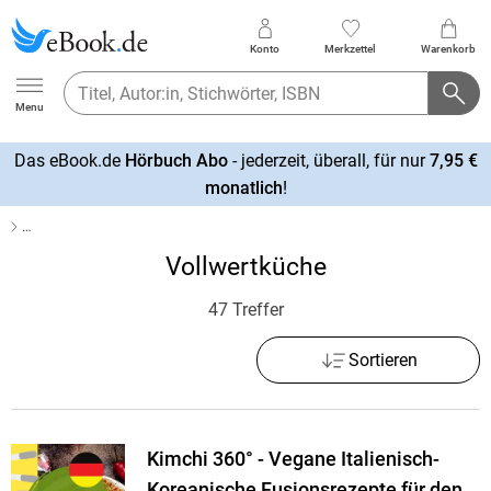
Konto
Merkzettel
Warenkorb
Ebook.de
Menu
Das eBook.de
Hörbuch Abo
- jederzeit, überall, für nur
7,95 €
mehr
monatlich
!
erfahren
…
Vollwertküche
47 Treffer
Sortieren
Kimchi 360° - Vegane Italienisch-
Koreanische Fusionsrezepte für den