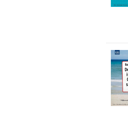
> 50 €
(
0
)