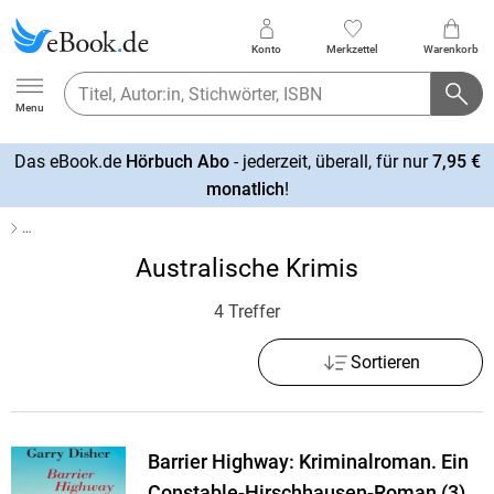
Konto
Merkzettel
Warenkorb
Ebook.de
Menu
Das eBook.de
Hörbuch Abo
- jederzeit, überall, für nur
7,95 €
mehr
monatlich
!
erfahren
…
Australische Krimis
4 Treffer
Sortieren
Barrier Highway: Kriminalroman. Ein
Constable-Hirschhausen-Roman (3)