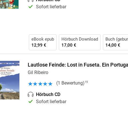
Krimis & Thriller
 Erzählungen
Sofort lieferbar
Ratgeber
Romane & Erzählungen
eBook epub
Hörbuch Download
Buch (gebu
12,99 €
17,00 €
14,00 €
Lautlose Feinde: Lost in Fuseta. Ein Portuga
Gil Ribeiro
(
1
Bewertung
)
15
Hörbuch CD
Sofort lieferbar