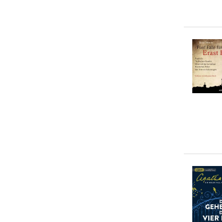
Volker Kutscher
(
1
)