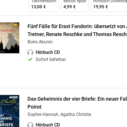
Taschenbuch
eBook epub
Hörbuch Downlo
13,00 €
4,99 €
19,95 €
Fünf Fälle für Erast Fandorin: übersetzt von
Tretner, Renate Reschke und Thomas Resc
Boris Akunin
Hörbuch CD
Sofort lieferbar
Das Geheimnis der vier Briefe: Ein neuer Fal
Poirot
Sophie Hannah, Agatha Christie
Hörbuch CD