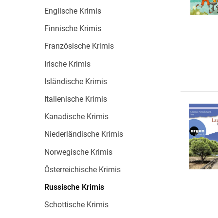
Wochenkalender
Romane &
Englische Krimis
Biografien
Finnische Krimis
Fantasy
Französische Krimis
Kinder- und Jugendbücher
Krimis & Thriller
Irische Krimis
Ratgeber
Isländische Krimis
Romane & Erzählungen
Italienische Krimis
Kanadische Krimis
Niederländische Krimis
Norwegische Krimis
Österreichische Krimis
Russische Krimis
Schottische Krimis