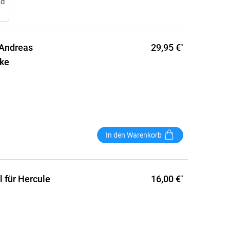
ad
29,95 €
 Andreas
*
hke
In den Warenkorb
16,00 €
l für Hercule
*