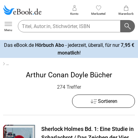
Konto
Merkzettel
Warenkorb
Ebook.de
Menu
Das eBook.de
Hörbuch Abo
- jederzeit, überall, für nur
7,95 €
mehr
monatlich
!
erfahren
…
Arthur Conan Doyle Bücher
274 Treffer
Sortieren
Sherlock Holmes Bd. 1: Eine Studie in
Scharlachrot / Das Zeichen der Vier