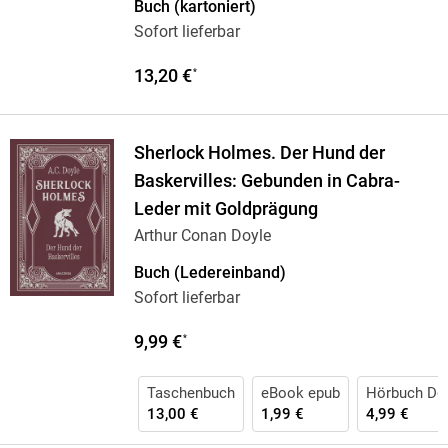
Buch (kartoniert)
Sofort lieferbar
13,20 €
*
Sherlock Holmes. Der Hund der
Baskervilles: Gebunden in Cabra-
Leder mit Goldprägung
Arthur Conan Doyle
Buch (Ledereinband)
Sofort lieferbar
9,99 €
*
Taschenbuch
eBook epub
Hörbuch Do
13,00 €
1,99 €
4,99 €