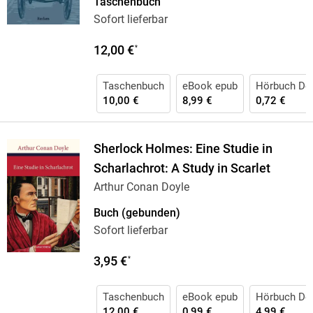
Taschenbuch
Sofort lieferbar
12,00 €
*
Taschenbuch
eBook epub
Hörbuch Do
10,00 €
8,99 €
0,72 €
Sherlock Holmes: Eine Studie in
Scharlachrot: A Study in Scarlet
Arthur Conan Doyle
Buch (gebunden)
Sofort lieferbar
3,95 €
*
Taschenbuch
eBook epub
Hörbuch Do
12,00 €
0,99 €
4,99 €