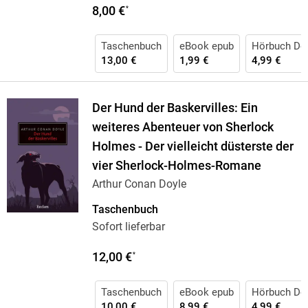
8,00 €
*
Taschenbuch
eBook epub
Hörbuch Do
13,00 €
1,99 €
4,99 €
Der Hund der Baskervilles: Ein
weiteres Abenteuer von Sherlock
Holmes - Der vielleicht düsterste der
vier Sherlock-Holmes-Romane
Arthur Conan Doyle
Taschenbuch
Sofort lieferbar
12,00 €
*
Taschenbuch
eBook epub
Hörbuch Do
10,00 €
8,99 €
4,99 €