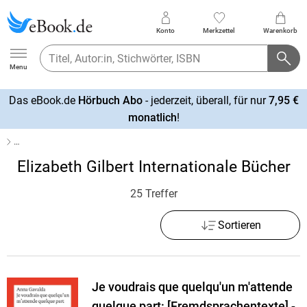
Konto
Merkzettel
Warenkorb
Ebook.de
Menu
Das eBook.de
Hörbuch Abo
- jederzeit, überall, für nur
7,95 €
mehr
monatlich
!
erfahren
…
Elizabeth Gilbert Internationale Bücher
25 Treffer
Sortieren
Je voudrais que quelqu'un m'attende
quelque part: [Fremdsprachentexte] -