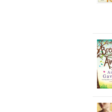
10-20 €
(
3
)
20-50 €
(
0
)
> 50 €
(
0
)