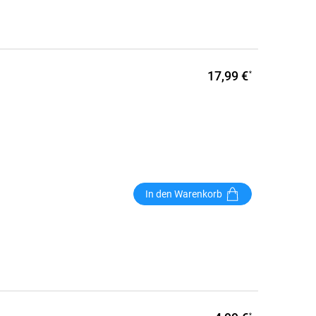
17,99 €
*
In den Warenkorb
*