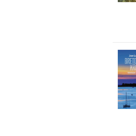
5-10 €
(
0
)
10-20 €
(
20
)
20-50 €
(
0
)
> 50 €
(
0
)