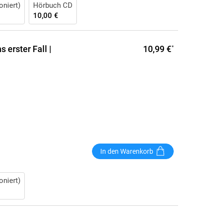
oniert)
Hörbuch CD
10,00 €
10,99 €
erster Fall |
*
In den Warenkorb
oniert)