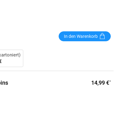
In den Warenkorb
artoniert)
€
14,99 €
ins
*