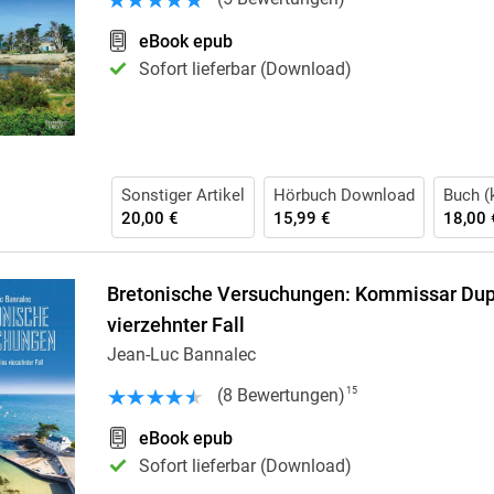
Krimis & Thriller
 Erzählungen
eBook epub
Ratgeber
Sofort lieferbar (Download)
Romane & Erzählungen
Sonstiger Artikel
Hörbuch Download
Buch (k
20,00 €
15,99 €
18,00 
Bretonische Versuchungen: Kommissar Dup
vierzehnter Fall
Jean-Luc Bannalec
(
8
Bewertungen
)
15
eBook epub
Sofort lieferbar (Download)