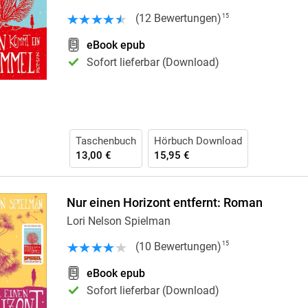
Krimis & Thriller
 Erzählungen
(
12
Bewertungen
)
15
Ratgeber
eBook epub
Romane & Erzählungen
Sofort lieferbar (Download)
Taschenbuch
Hörbuch Download
13,00 €
15,95 €
Nur einen Horizont entfernt: Roman
Lori Nelson Spielman
(
10
Bewertungen
)
15
eBook epub
Sofort lieferbar (Download)