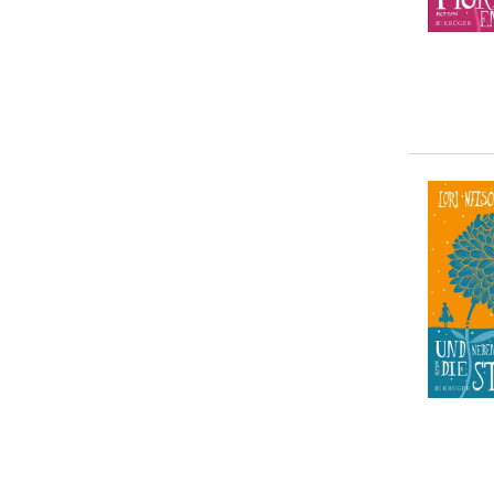
10-20 €
(
0
)
20-50 €
(
0
)
> 50 €
(
0
)