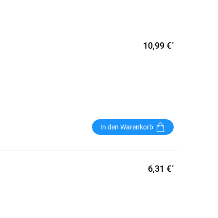
10,99 €
*
In den Warenkorb
6,31 €
*