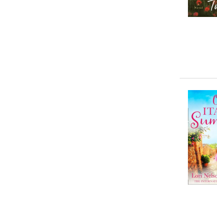
10-20 €
(
2
)
20-50 €
(
0
)
> 50 €
(
0
)