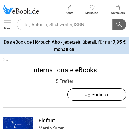
Konto
Merkzettel
Warenkorb
Ebook.de
Menu
Das eBook.de
Hörbuch Abo
- jederzeit, überall, für nur
7,95 €
mehr
monatlich
!
erfahren
…
Internationale eBooks
5 Treffer
Sortieren
Elefant
Martin Suter