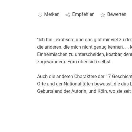
Merken
Empfehlen
Bewerten
"Ich bin , exotisch', und das gibt mir viel zu de
die anderen, die mich nicht genug kennen. . . 
Einheimischen zu unterscheiden, kostbar, den
zugewanderte Frau über sich selbst.
Auch die anderen Charaktere der 17 Geschich
Orte und der Nationalitäten bewusst, die das 
Geburtsland der Autorin, und Köln, wo sie sei
andere surrealistische Spielplätze wie Rom im 
atmosphärischer Rahmen für eine Künstlerin, d
kann und die Türkei mit ihren Touristen und 
der Masseurin. Weitere Themen sind: Diktature
Frauen, eine veränderte Landkarte der Welt sei