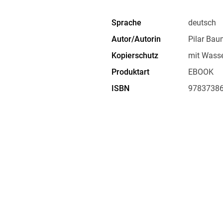
zwischen den Toten und den Lebenden.
Sprache
deutsch
Autor/Autorin
Pilar Bau
Kopierschutz
mit Wasse
Produktart
EBOOK
ISBN
9783738