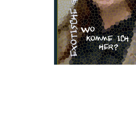
Wochenkalender
Romane &
Biografien
Fantasy
Kinder- und Jugendbücher
Krimis & Thriller
Ratgeber
Romane & Erzählungen