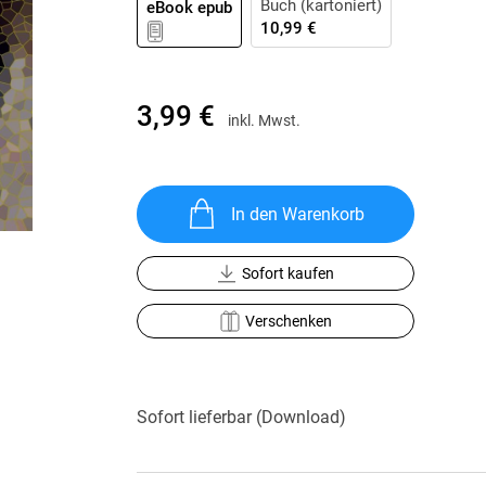
Buch (kartoniert)
eBook epub
Krimis & Thriller
 Erzählungen
10,99 €
Ratgeber
Romane & Erzählungen
3,99 €
inkl. Mwst.
In den Warenkorb
Sofort kaufen
Verschenken
Sofort lieferbar (Download)