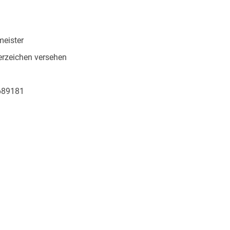
meister
rzeichen versehen
689181