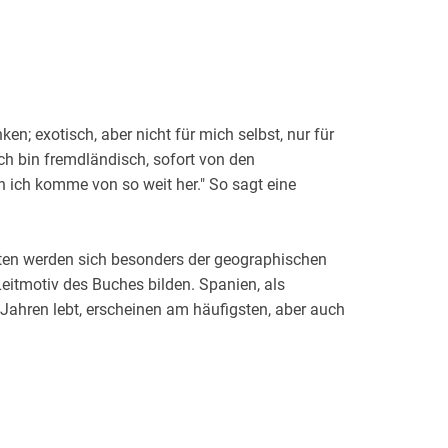
nken; exotisch, aber nicht für mich selbst, nur für
Ich bin fremdländisch, sofort von den
n ich komme von so weit her." So sagt eine
ten werden sich besonders der geographischen
Leitmotiv des Buches bilden. Spanien, als
t Jahren lebt, erscheinen am häufigsten, aber auch
Falle einer Heiligsprechung, Paris als
ie ihre Lieblingsstadt nicht mehr fotografieren
dem Hof ihrer Bediensteten wie dem Animateur oder
n, Migration, das Schicksal einiger blinden
t 1975, unerfüllte Sexualität sowie die Beziehung