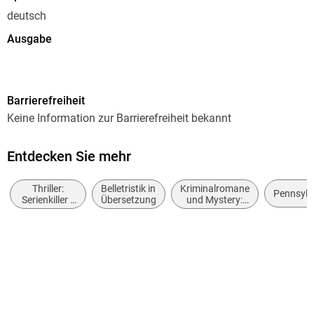
deutsch
Ausgabe
Gekürzt
Dateigröße
Barrierefreiheit
299,21 MB
Keine Information zur Barrierefreiheit bekannt
Laufzeit
461 Minuten
Entdecken Sie mehr
Reihe
Thriller:
Belletristik in
Kriminalromane
Kate Burkholder, 6
Pennsylv
Serienkiller /
Übersetzung
und Mystery:
Serienmörder
weibliche
Autor/Autorin
Ermittler
Linda Castillo
Herausgegeben von
Argon Verlag
Übersetzung