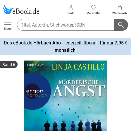
Konto
Merkzettel
Warenkorb
Ebook.de
Menu
Das eBook.de
Hörbuch Abo
- jederzeit, überall, für nur
7,95 €
mehr
monatlich
!
erfahren
Band 6