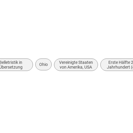
Audioinhalt
Hörbuch
Belletristik in
Vereinigte Staaten
Erste Hälfte 
Ohio
Übersetzung
von Amerika, USA
Jahrhundert (
2000 bis ca. 2