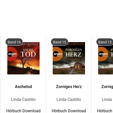
jungen amischen Mannes entdecken. Kaum hat
Band 16
Band 15
Band 15
Während der Ermittlungen stößt Kate auf ei
Gemeinde ist bereit, mit ihr über die Toten zu
der Kate auf eine neue Spur bringt. Doch je n
Befürchtung, dass die Geheimnisse, die unter d
Aschetod
Zorniges Herz
Zorni
Linda Castillo
Linda Castillo
Linda 
Der 17. Fall der Bestseller-Reihe mit Polizeich
Hörbuch Download
Hörbuch Download
Hörbuch