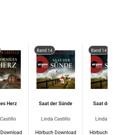
 Polizeichefin Kate Burkholder den Toten
Band 14
Band 14
ne Wand aus Schweigen. Niemand aus der amischen
 sprechen. Bis ein geheimnisvoller Hinweis eingeht,
äher sie dem Täter kommt, desto stärker wird ihre
er idyllischen Oberfläche von Painters Mill
ges Herz
Saat der Sünde
Saat der Sünde
Castillo
Linda Castillo
Linda Castillo
efin Kate Burkholder.
 Download
Hörbuch Download
Hörbuch Download