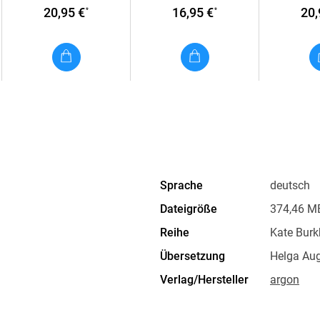
20,95 €
16,95 €
20,
*
*
Sprache
deutsch
Dateigröße
374,46 M
Reihe
Kate Burk
Übersetzung
Helga Aug
Verlag/Hersteller
argon
Produktart
MP3 form