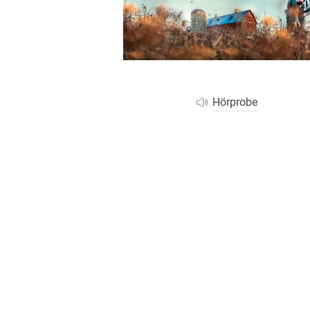
Wochenkalender
Romane &
Biografien
Fantasy
Kinder- und Jugendbücher
Krimis & Thriller
Hörprobe
Ratgeber
Romane & Erzählungen