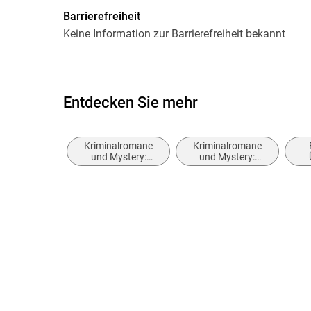
Dateiformat
MP3
Barrierefreiheit
GTIN
9783732489930
Keine Information zur Barrierefreiheit bekannt
Entdecken Sie mehr
Kriminalromane
Kriminalromane
und Mystery:
und Mystery:
weibliche Ermittler
Polizeiarbeit &
Forensik