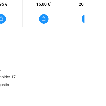
95 €
16,00 €
20,95 €
*
*
*
B
holder, 17
ustin
at