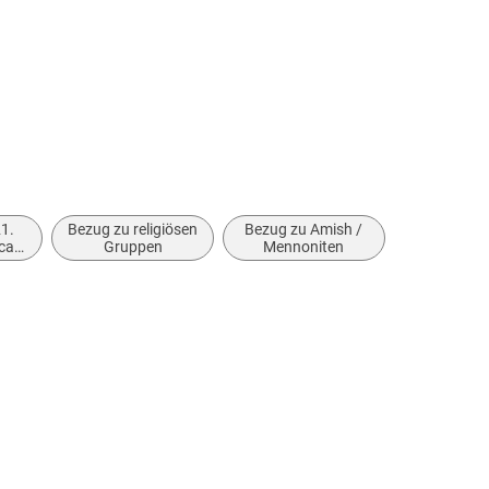
21.
Bezug zu religiösen
Bezug zu Amish /
ca.
Gruppen
Mennoniten
050)