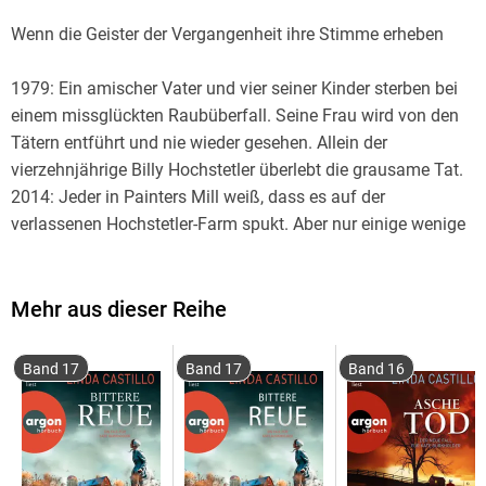
Wenn die Geister der Vergangenheit ihre Stimme erheben
1979: Ein amischer Vater und vier seiner Kinder sterben bei
einem missglückten Raubüberfall. Seine Frau wird von den
Tätern entführt und nie wieder gesehen. Allein der
vierzehnjährige Billy Hochstetler überlebt die grausame Tat.
2014: Jeder in Painters Mill weiß, dass es auf der
verlassenen Hochstetler-Farm spukt. Aber nur einige wenige
wissen, was in jener Nacht vor fünfunddreißig Jahren
tatsächlich geschah. Einer nach dem anderen wird auf
bestialische Weise ermordet. Wer ist ihrem Geheimnis auf
Mehr aus dieser Reihe
die Spur gekommen?
Band 17
Band 17
Band 16