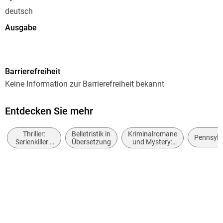
deutsch
Ausgabe
Ungekürzt
Laufzeit
Barrierefreiheit
595 Minuten
Keine Information zur Barrierefreiheit bekannt
Reihe
Kate Burkholder, 6
Entdecken Sie mehr
Autor/Autorin
Thriller:
Belletristik in
Kriminalromane
Linda Castillo
Pennsylv
Serienkiller /
Übersetzung
und Mystery:
Serienmörder
weibliche
Sprecher/Sprecherin
Ermittler
Tanja Geke
Verlag/Hersteller
argon
Family Sharing