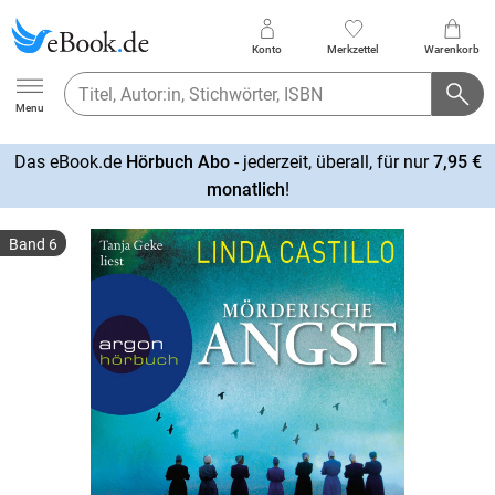
Konto
Merkzettel
Warenkorb
Ebook.de
Menu
Das eBook.de
Hörbuch Abo
- jederzeit, überall, für nur
7,95 €
mehr
monatlich
!
erfahren
Band 6