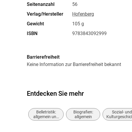
Seitenanzahl
56
Verlag/Hersteller
Hofenberg
Gewicht
105 g
ISBN
9783843092999
Barrierefreiheit
Keine Information zur Barrierefreiheit bekannt
Entdecken Sie mehr
Belletristik:
Biografien:
Sozial- und
allgemein und
allgemein
Kulturgeschic
literarisch,
nicht nach
Genre