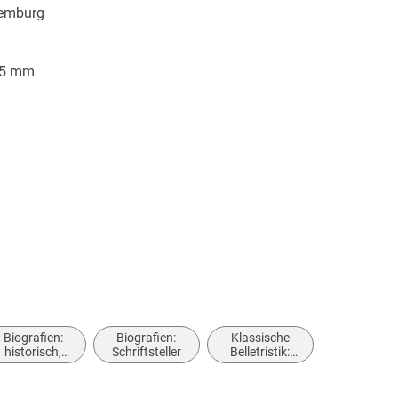
emburg
/5 mm
Biografien:
Biografien:
Klassische
historisch,
Schriftsteller
Belletristik:
politisch,
allgemein und
militärisch
literarisch