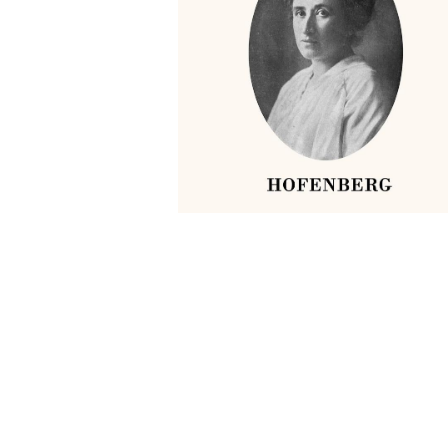
Wochenkalender
Romane &
Biografien
Fantasy
Kinder- und Jugendbücher
Krimis & Thriller
Ratgeber
Romane & Erzählungen