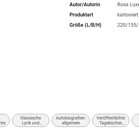
Autor/Autorin
Rosa Lux
Produktart
kartoniert
Größe (L/B/H)
220/155
Klassische
Autobiografien:
Veröffentlichte
hte
Lyrik und
allgemein
Tagebücher,
Dichtung (vor
Briefe,
dem 20.
Notizbücher
Jahrhundert)