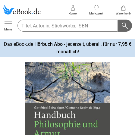
Konto
Merkzettel
Warenkorb
Ebook.de
Menu
Das eBook.de
Hörbuch Abo
- jederzeit, überall, für nur
7,95 €
mehr
monatlich
!
erfahren