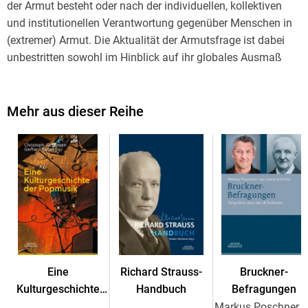
der Armut besteht oder nach der individuellen, kollektiven
und institutionellen Verantwortung gegenüber Menschen in
(extremer) Armut. Die Aktualität der Armutsfrage ist dabei
unbestritten sowohl im Hinblick auf ihr globales Ausmaß
und die teils verheerenden Folgen für die betroffenen
Personen als auch im Hinblick auf das Politikum Armut in
entwickelten Wohlfahrtsstaaten.
Mehr aus dieser Reihe
Das Ziel des Handbuchs ist es, den aktuellen Stand der
philosophischen Forschung umfassend abzubilden. Dabei
werden nicht nur die klassischen Fragestellungen der
politischen Philosophie und Ethik (Chancengleichheit,
Gerechtigkeit, Menschenrechte, Pflichten, Verantwortung
etc.) behandelt, sondern auch jene aufgegriffen, die bislang
weniger intensiv diskutiert wurden. Das betrifft etwa ethische
Fragen der Armutsforschung (z. B. Altruismus, Würde, und
Anerkennung) oder die Verhandlung der Armut in den
Eine
Richard Strauss-
Bruckner-
verschiedenen historischen Epochen und Strömungen.
Kulturgeschichte
Handbuch
Befragungen
der Popmusik
Markus Poschner, Jan 