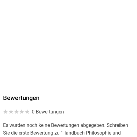
9783476057396
Herstelleradresse
Springer Nature Customer Service Center GmbH
<br/>Uhlandstr. 14
<br/>70182 Stuttgart
<br/>ProductSafety@springernature.com
<br/>
Bewertungen
0 Bewertungen
Es wurden noch keine Bewertungen abgegeben. Schreiben
Sie die erste Bewertung zu "Handbuch Philosophie und