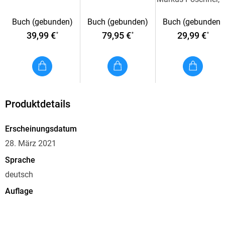
Inhaltsverzeichnis
Buch (gebunden)
Buch (gebunden)
Buch (gebunden)
I Grundlagen und philosophische Aspekte der
39,99 €
79,95 €
29,99 €
*
*
*
Armutsforschung. - II Armut in der Geschichte der
Philosophie. - III Armut in philosophischen Traditionen. - IV
Ethische Grundbegriffe und Armut. - V Anwendungsfelder
und Kontexte. - Anhang. - Autorinnen und Autoren. -
Sachregister.
Produktdetails
Erscheinungsdatum
28. März 2021
Sprache
deutsch
Auflage
1. Auflage 2021
Seitenanzahl