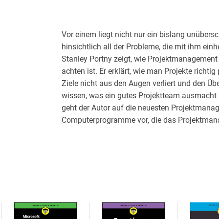
Vor einem liegt nicht nur ein bislang unüber
hinsichtlich all der Probleme, die mit ihm ei
Stanley Portny zeigt, wie Projektmanagement 
achten ist. Er erklärt, wie man Projekte richtig
Ziele nicht aus den Augen verliert und den Üb
wissen, was ein gutes Projektteam ausmacht u
geht der Autor auf die neuesten Projektmanag
Computerprogramme vor, die das Projektmanag
Mit diesem Buch wird jeder zu einem routinier
meistert.
Inhaltsverzeichnis
Über den Autor 9
Einleitung 23
Teil I: Die Erwartungen klären - Das Wer, Wa