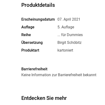
Produktdetails
Erscheinungsdatum
07. April 2021
Auflage
5. Auflage
Reihe
... für Dummies
Übersetzung
Birgit Schöbitz
Produktart
kartoniert
Größe (L/B/H)
240/181/25 mm
Herstelleradresse
Wiley-VCH GmbH, Boschstra
Barrierefreiheit
product_safety@wiley.com
Keine Information zur Barrierefreiheit bekannt
Entdecken Sie mehr