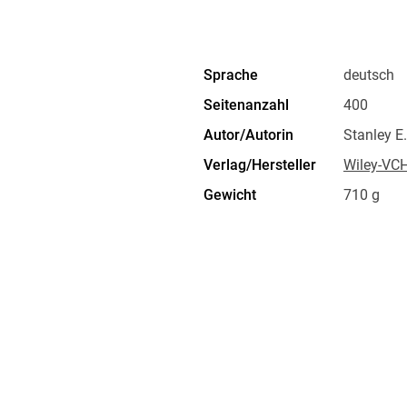
Kapitel 16: Das Projekt zum Abschluss bring
Teil V: Noch besser werden 337
Kapitel 17: Wie neue Methoden und Technologi
Sprache
deutsch
Kapitel 18: Den Projektfortschritt mithilfe
Seitenanzahl
400
Teil VI: Der Top-Ten-Teil 371
Kapitel 19: Zehn Fragen zur Projektplanung 3
Autor/Autorin
Stanley E
Kapitel 20: Zehn Tipps für einen herausrage
Verlag/Hersteller
Wiley-VC
Anhang 381
Gewicht
710 g
Stichwortverzeichnis 395
ISBN
9783527
sse 12, 69469 Weinheim,