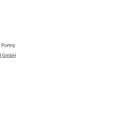
en 325
en Ihre Arbeit beflügeln 339
 des Earned Value Management überwachen 357
73
. Portny
nden Projektmanager 377
H GmbH
717873