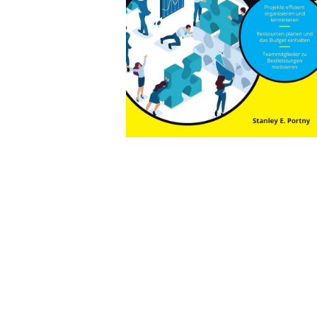
Wochenkalender
Romane &
Biografien
Fantasy
Kinder- und Jugendbücher
Krimis & Thriller
Ratgeber
Romane & Erzählungen