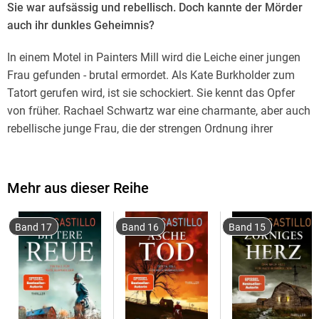
Sie war aufsässig und rebellisch. Doch kannte der Mörder
auch ihr dunkles Geheimnis?
In einem Motel in Painters Mill wird die Leiche einer jungen
Frau gefunden - brutal ermordet. Als Kate Burkholder zum
Tatort gerufen wird, ist sie schockiert. Sie kennt das Opfer
von früher. Rachael Schwartz war eine charmante, aber auch
rebellische junge Frau, die der strengen Ordnung ihrer
amischen Familie vor vielen Jahren für immer entfloh. Doch
warum kehrte sie jetzt zurück? Und wer hat sie so brutal
umgebracht?
Mehr aus dieser Reihe
Kate erinnert sich, dass Rachael als Kind und Teenager
Band 17
Band 16
Band 15
genauso aufsässig war wie sie selbst damals, Rachael hielt
sich nicht an die Regeln, beachtete keine Konventionen und
hinterließ Familie und Freunde nach ihrer Flucht völlig
zerstört. Es gab einige, die ihr nichts Gutes nachsagten.
Doch was nur wenige wussten: Rachael hütete ein dunkles