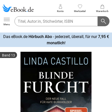
Konto
Merkzettel
Warenkorb
Ebook.de
Menu
Das eBook.de
Hörbuch Abo
- jederzeit, überall, für nur
7,95 €
mehr
monatlich
!
erfahren
Band 13