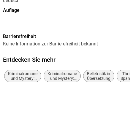
deutsch
Auflage
4. Auflage
Seitenanzahl
Barrierefreiheit
352
Keine Information zur Barrierefreiheit bekannt
Reihe
Kate Burkholder, 13
Entdecken Sie mehr
Autor/Autorin
Kriminalromane
Kriminalromane
Belletristik in
Thrille
Linda Castillo
und Mystery:
und Mystery:
Übersetzung
Spann
weibliche
Polizeiarbeit &
Übersetzung
Ermittler
Forensik
Helga Augustin
Verlag/Hersteller
FISCHER Taschenbuch
Originaltitel
Fallen