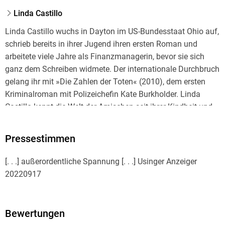
Linda Castillo
Linda Castillo wuchs in Dayton im US-Bundesstaat Ohio auf,
schrieb bereits in ihrer Jugend ihren ersten Roman und
arbeitete viele Jahre als Finanzmanagerin, bevor sie sich
ganz dem Schreiben widmete. Der internationale Durchbruch
gelang ihr mit »Die Zahlen der Toten« (2010), dem ersten
Kriminalroman mit Polizeichefin Kate Burkholder. Linda
Castillo kennt die Welt der Amischen seit ihrer Kindheit und
ist regelmäßig zu Gast bei amischen Gemeinden. Die Autorin
lebt heute mit ihrem Mann und zwei Pferden auf einer Ranch
Pressestimmen
in Texas.
[. . .] außerordentliche Spannung [. . .] Usinger Anzeiger
20220917
Helga Augustin hat in Frankfurt am Main
Neuere Philologie
Bewertungen