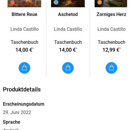
Geheimnis. Und derjenige, der Rachael getötet hat, wird alles
daran setzen, dass ihr Geheimnis nicht ans Tageslicht
Bittere Reue
Aschetod
Zorniges Herz
kommt. Dafür ist ihm jedes Mittel recht.
Um die ganze Wahrheit aufzudecken und den Mörder zur
Linda Castillo
Linda Castillo
Linda Castillo
Strecke zu bringen, braucht Kate einen ausgeklügelten Plan.
Taschenbuch
Taschenbuch
Taschenbuch
Sonst bliebe Rachaels Schicksal für immer ungesühnt.
14,00 €
14,00 €
12,99 €
*
*
*
Produktdetails
Erscheinungsdatum
29. Juni 2022
Sprache