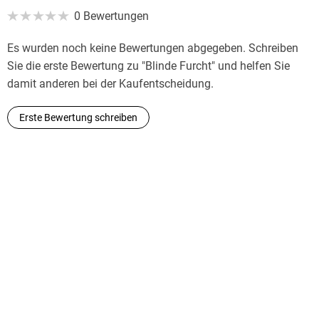
studiert. Von 1988 bis 1990 studierte sie an der City
0 Bewertungen
University of New York und schloss ihr Studium mit einem
Magister in Liberal Studies mit dem Schwerpunkt
Es wurden noch keine Bewertungen abgegeben. Schreiben
Translations ab. Die Übersetzerin lebt in Frankfurt am Main.
Sie die erste Bewertung zu "Blinde Furcht" und helfen Sie
damit anderen bei der Kaufentscheidung.
Erste Bewertung schreiben