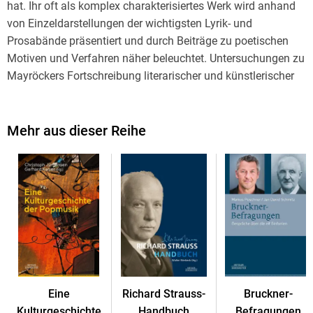
hat. Ihr oft als komplex charakterisiertes Werk wird anhand
von Einzeldarstellungen der wichtigsten Lyrik- und
Prosabände präsentiert und durch Beiträge zu poetischen
Motiven und Verfahren näher beleuchtet. Untersuchungen zu
Mayröckers Fortschreibung literarischer und künstlerischer
Traditionen verorten das Werk im kulturellen Kontext.
Gerahmt wird der Fokus auf das Werk durch Beiträge zum
Leben und zur Wirkung der Autorin. Sie geben einen
Mehr aus dieser Reihe
Überblick über Mayröckers Schreibleben und ihre
Inszenierungen von Autorschaft, über die intermedialen
Bearbeitungen ihrer Texte in Form von Vertonungen,
Visualisierungen und Theateraufführungen, über ihre
Rezeption im Feuilleton sowie die Übersetzungen im
angloamerikanischen, französischen, italienischen,
spanischen und russischen Sprachraum. Nicht zuletzt mit
den Materialien im Anhang, darunter eine
Auswahlbibliographie und eine Übersicht über die
Eine
Richard Strauss-
Bruckner-
Archivbestände, bildet das Handbuch ein unverzichtbares
Kulturgeschichte
Handbuch
Befragungen