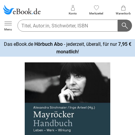
Konto
Merkzettel
Warenkorb
Ebook.de
Menu
Das eBook.de
Hörbuch Abo
- jederzeit, überall, für nur
7,95 €
mehr
monatlich
!
erfahren