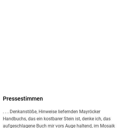
ISBN
9783662694343
Herstelleradresse
Springer Nature Customer Service Center GmbH, Europaplatz
3, 69115 Heidelberg, ProductSafety@springernature.com
Pressestimmen
. . . Denkanstöße, Hinweise liefernden Mayröcker
Handbuchs, das ein kostbarer Stein ist, denke ich, das
aufgeschlagene Buch mir vors Auge haltend, im Mosaik