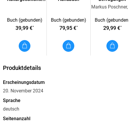
Nachschlagewerk für Mayröcker-Kenner/innen und alle, die
der Popmusik
Markus Poschner, Jan 
es werden wollen.
Buch (gebunden)
Buch (gebunden)
Buch (gebunden)
39,99 €
79,95 €
29,99 €
*
*
*
Inhaltsverzeichnis
Einleitung. - Beiträge. - Anhang: Auswahlbibliographie und
Register.
Produktdetails
Erscheinungsdatum
20. November 2024
Sprache
deutsch
Seitenanzahl
484