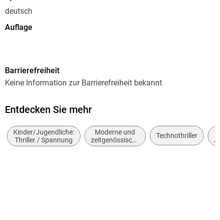
deutsch
Auflage
Ungekürzte Lesung
Ausgabe
Barrierefreiheit
Ungekürzt
Keine Information zur Barrierefreiheit bekannt
Dateigröße
653,73 MB
Entdecken Sie mehr
Laufzeit
Kinder/Jugendliche:
Moderne und
778 Minuten
Technothriller
Thriller / Spannung
zeitgenössische
A
Belletristik:
Altersempfehlung
allgemein und
von 12 bis 99 Jahren
literarisch
Reihe
Erebos, 3
Autor/Autorin