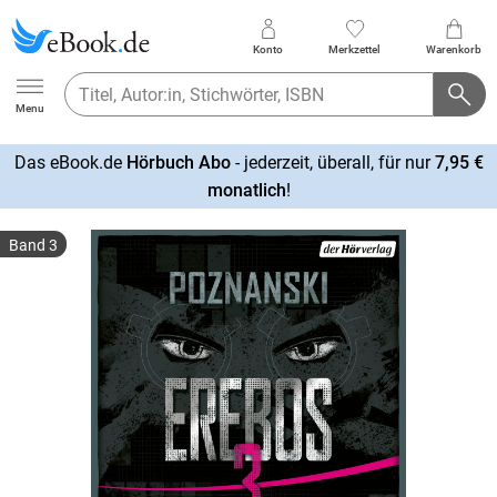
Konto
Merkzettel
Warenkorb
Ebook.de
Menu
Das eBook.de
Hörbuch Abo
- jederzeit, überall, für nur
7,95 €
mehr
monatlich
!
erfahren
Band 3