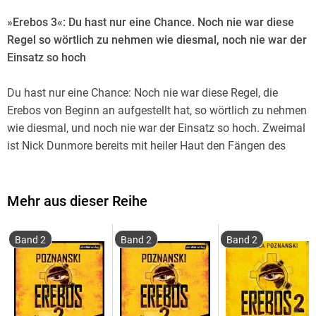
»Erebos 3«: Du hast nur eine Chance. Noch nie war diese
Regel so wörtlich zu nehmen wie diesmal, noch nie war der
Einsatz so hoch
Du hast nur eine Chance: Noch nie war diese Regel, die
Erebos von Beginn an aufgestellt hat, so wörtlich zu nehmen
wie diesmal, und noch nie war der Einsatz so hoch. Zweimal
ist Nick Dunmore bereits mit heiler Haut den Fängen des
Spiels entkommen, nun findet er es ein drittes Mal auf
seinem Computer vor. Aller Widerstand hilft nichts, er muss
erneut als Dunkelelf Sarius die Welt von Erebos betreten. Er
Mehr aus dieser Reihe
und seine Freunde werden auf eine Suche geschickt, ohne zu
wissen, was genau es ist, das sie finden sollen. Die Zeichen,
Band 2
Band 2
Band 2
die Erebos ihnen zukommen lässt, sind schwer zu deuten;
statt bei der Lösung des Rätsels zu helfen, verwirren sie Nick
nur noch mehr. Doch das Spiel lässt keine Zweifel
aufkommen: Es geht um Leben und Tod. Wessen Leben?