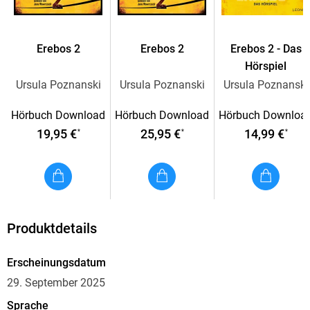
Darauf gibt Erebos keine Antwort. Als Nick endlich begreift,
was tatsächlich das Ziel ihrer Suche ist, ist es fast schon zu
spät.
Erebos 2
Erebos 2
Erebos 2 - Das
Hörspiel
Kann auch ohne Kenntnis der Vorgängerbände »Erebos« und
Ursula Poznanski
Ursula Poznanski
Ursula Poznanski
»Erebos 2« gehört werden.
Hörbuch Download
Hörbuch Download
Hörbuch Downloa
Ungekürzte Lesung mit Jens Wawrczeck
19,95 €
25,95 €
14,99 €
*
*
*
12h 58min
Produktdetails
Erscheinungsdatum
29. September 2025
Sprache