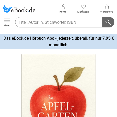
Konto
Merkzettel
Warenkorb
Ebook.de
Menu
Das eBook.de
Hörbuch Abo
- jederzeit, überall, für nur
7,95 €
mehr
monatlich
!
erfahren