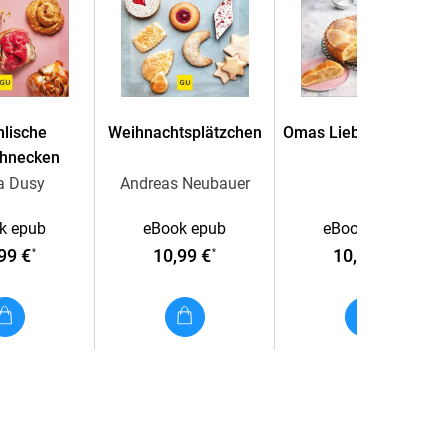
lische
Weihnachtsplätzchen
Omas Lieblingskuchen
chnecken
a Dusy
Andreas Neubauer
k epub
eBook epub
eBook epub
99 €
10,99 €
10,99 €
*
*
*