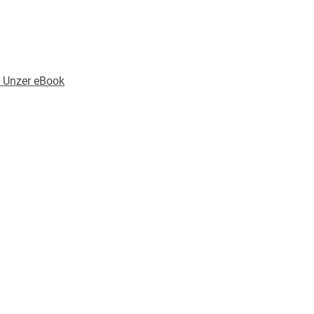
 Unzer eBook
905377