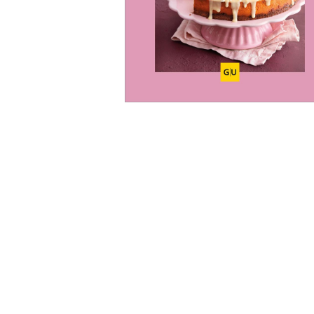
Wochenkalender
Romane &
Biografien
Fantasy
Kinder- und Jugendbücher
Krimis & Thriller
Ratgeber
Romane & Erzählungen