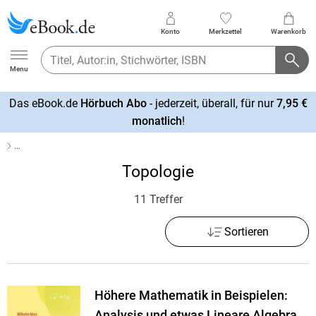
Konto
Merkzettel
Warenkorb
Ebook.de
Menu
Das eBook.de
Hörbuch Abo
- jederzeit, überall, für nur
7,95 €
mehr
monatlich
!
erfahren
…
Topologie
11 Treffer
Sortieren
Höhere Mathematik in Beispielen:
Analysis und etwas Lineare Algebra