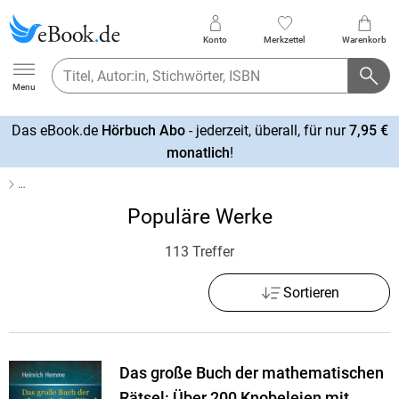
Konto
Merkzettel
Warenkorb
Ebook.de
Menu
Das eBook.de
Hörbuch Abo
- jederzeit, überall, für nur
7,95 €
mehr
monatlich
!
erfahren
…
Populäre Werke
113 Treffer
Sortieren
Das große Buch der mathematischen
Rätsel: Über 200 Knobeleien mit