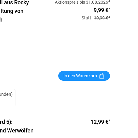
ll aus Rocky
4
Aktionspreis bis 31.08.2026
9,99 €
*
altung von
4
Statt
19,99 €
h
In den Warenkorb
unden)
12,99 €
d 5):
*
und Werwölfen