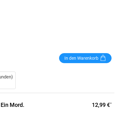
In den Warenkorb
unden)
12,99 €
 Ein Mord.
*