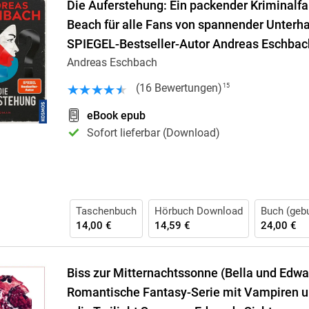
Die Auferstehung: Ein packender Kriminalfa
Beach für alle Fans von spannender Unterh
SPIEGEL-Bestseller-Autor Andreas Eschbac
Andreas Eschbach
(
16
Bewertungen
)
15
eBook epub
Sofort lieferbar (Download)
Taschenbuch
Hörbuch Download
Buch (geb
14,00 €
14,59 €
24,00 €
Biss zur Mitternachtssonne (Bella und Edwar
Romantische Fantasy-Serie mit Vampiren 