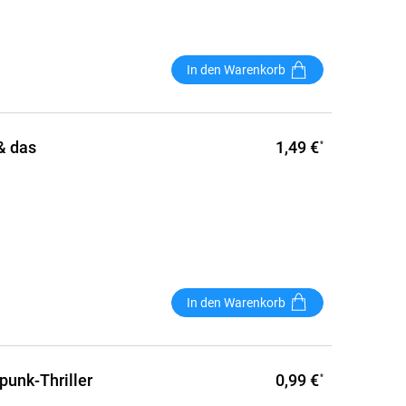
In den Warenkorb
1,49 €
& das
*
In den Warenkorb
0,99 €
punk-Thriller
*