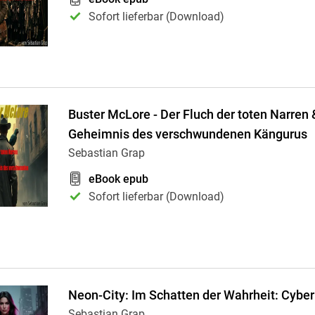
Krimis & Thriller
 Erzählungen
Sofort lieferbar (Download)
Ratgeber
Romane & Erzählungen
Buster McLore - Der Fluch der toten Narren 
Geheimnis des verschwundenen Kängurus
Sebastian Grap
eBook epub
Sofort lieferbar (Download)
Neon-City: Im Schatten der Wahrheit: Cyber
Sebastian Grap