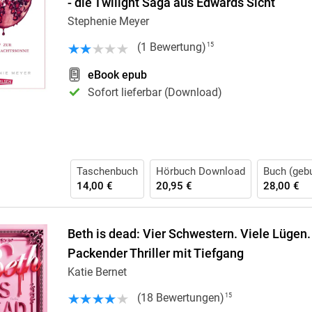
- die Twilight Saga aus Edwards Sicht
Stephenie Meyer
(
1
Bewertung
)
15
eBook epub
Sofort lieferbar (Download)
Taschenbuch
Hörbuch Download
Buch (geb
14,00 €
20,95 €
28,00 €
Beth is dead: Vier Schwestern. Viele Lügen.
Packender Thriller mit Tiefgang
Katie Bernet
(
18
Bewertungen
)
15