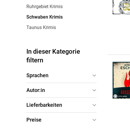
Wochenkalender
Romane &
Ruhrgebiet Krimis
Biografien
Schwaben Krimis
Fantasy
Taunus Krimis
Kinder- und Jugendbücher
Krimis & Thriller
Ratgeber
In dieser Kategorie
Romane & Erzählungen
filtern
Sprachen
Deutsch
(
31
)
Autor:in
Lieferbarkeiten
Sofort verfügbar
(
31
)
Preise
Andreas Eschbach
(
5
)