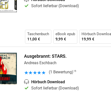
Krimis & Thriller
 Erzählungen
Sofort lieferbar (Download)
Ratgeber
Romane & Erzählungen
Taschenbuch
eBook epub
Hörbuch Downlo
11,00 €
9,99 €
19,99 €
Ausgebrannt: STARS.
Andreas Eschbach
(
1
Bewertung
)
15
Hörbuch Download
Sofort lieferbar (Download)