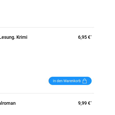
6,95 €
 Lesung. Krimi
*
In den Warenkorb
9,99 €
nalroman
*