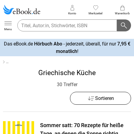
Konto
Merkzettel
Warenkorb
Ebook.de
Menu
Das eBook.de
Hörbuch Abo
- jederzeit, überall, für nur
7,95 €
mehr
monatlich
!
erfahren
…
Griechische Küche
30 Treffer
Sortieren
Sommer satt: 70 Rezepte für heiße
Tage, an denen die Sonne richtig