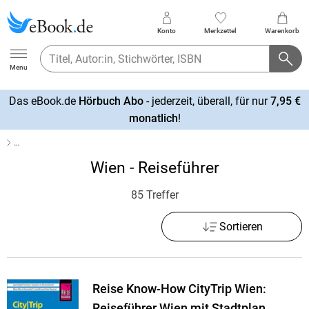
Konto
Merkzettel
Warenkorb
Ebook.de
Menu
Das eBook.de
Hörbuch Abo
- jederzeit, überall, für nur
7,95 €
mehr
monatlich
!
erfahren
…
Wien - Reiseführer
85 Treffer
Sortieren
Reise Know-How CityTrip Wien:
Reiseführer Wien mit Stadtplan,