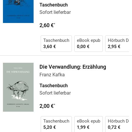
Taschenbuch
Sofort lieferbar
2,60 €
*
Taschenbuch
eBook epub
Hörbuch Do
3,60 €
0,00 €
2,95 €
Die Verwandlung: Erzählung
Franz Kafka
Taschenbuch
Sofort lieferbar
2,00 €
*
Taschenbuch
eBook epub
Hörbuch Do
5,20 €
1,99 €
0,72 €