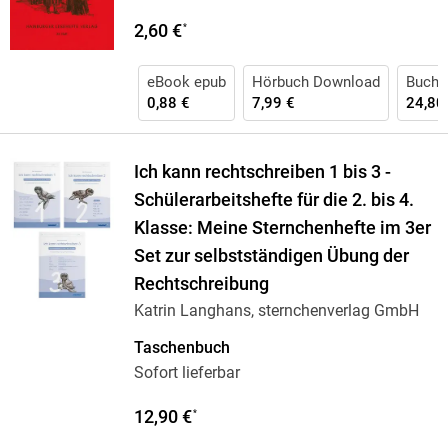
2,60 €
*
eBook epub
Hörbuch Download
Buch 
0,88 €
7,99 €
24,80
Ich kann rechtschreiben 1 bis 3 -
Schülerarbeitshefte für die 2. bis 4.
Klasse: Meine Sternchenhefte im 3er
Set zur selbstständigen Übung der
Rechtschreibung
Katrin Langhans, sternchenverlag GmbH
Taschenbuch
Sofort lieferbar
12,90 €
*