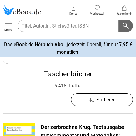
Konto
Merkzettel
Warenkorb
Ebook.de
Menu
Das eBook.de
Hörbuch Abo
- jederzeit, überall, für nur
7,95 €
mehr
monatlich
!
erfahren
…
Taschenbücher
5.418 Treffer
Sortieren
Der zerbrochne Krug. Textausgabe
mit Kommentar und Materialien: