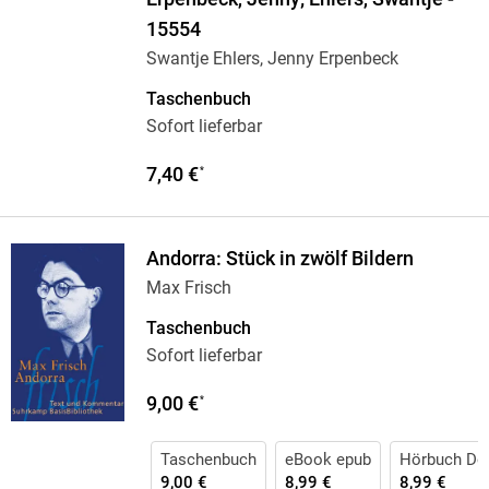
15554
Swantje Ehlers, Jenny Erpenbeck
Taschenbuch
Sofort lieferbar
7,40 €
*
Andorra: Stück in zwölf Bildern
Max Frisch
Taschenbuch
Sofort lieferbar
9,00 €
*
Taschenbuch
eBook epub
Hörbuch Do
9,00 €
8,99 €
8,99 €