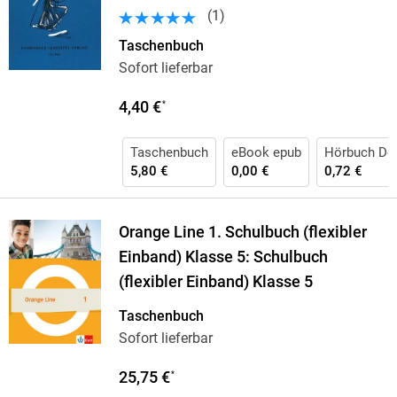
(
1
)
Taschenbuch
Sofort lieferbar
4,40 €
*
Taschenbuch
eBook epub
Hörbuch Do
5,80 €
0,00 €
0,72 €
Orange Line 1. Schulbuch (flexibler
Einband) Klasse 5: Schulbuch
(flexibler Einband) Klasse 5
Taschenbuch
Sofort lieferbar
25,75 €
*