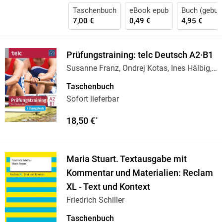
Taschenbuch
eBook epub
Buch (gebun
7,00 €
0,49 €
4,95 €
Prüfungstraining: telc Deutsch A2·B1
Susanne Franz, Ondrej Kotas, Ines Hälbig,
Yannick
…
Taschenbuch
Sofort lieferbar
18,50 €
*
Maria Stuart. Textausgabe mit
Kommentar und Materialien: Reclam
XL - Text und Kontext
Friedrich Schiller
Taschenbuch