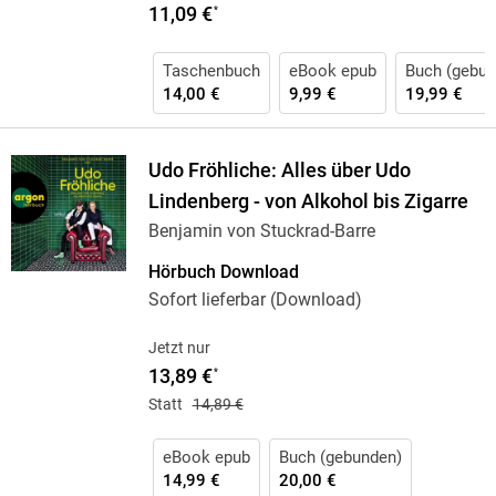
11,09 €
*
Taschenbuch
eBook epub
Buch (gebun
14,00 €
9,99 €
19,99 €
Udo Fröhliche: Alles über Udo
Lindenberg - von Alkohol bis Zigarre
Benjamin von Stuckrad-Barre
Hörbuch Download
Sofort lieferbar (Download)
Jetzt nur
13,89 €
*
Statt
14,89 €
eBook epub
Buch (gebunden)
14,99 €
20,00 €