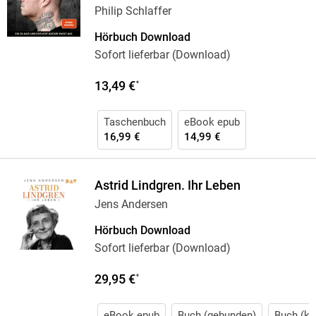
Philip Schlaffer
Hörbuch Download
Sofort lieferbar (Download)
13,49 €
*
Taschenbuch
eBook epub
16,99 €
14,99 €
Astrid Lindgren. Ihr Leben
Jens Andersen
Hörbuch Download
Sofort lieferbar (Download)
29,95 €
*
eBook epub
Buch (gebunden)
Buch (kar