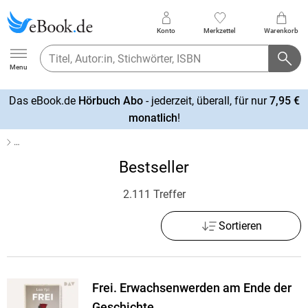
Konto
Merkzettel
Warenkorb
Ebook.de
Menu
Das eBook.de
Hörbuch Abo
- jederzeit, überall, für nur
7,95 €
mehr
monatlich
!
erfahren
…
Bestseller
2.111 Treffer
Sortieren
Frei. Erwachsenwerden am Ende der
Geschichte