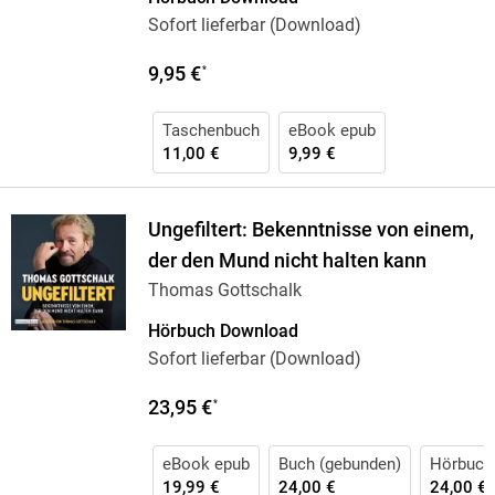
Sofort lieferbar (Download)
9,95 €
*
Taschenbuch
eBook epub
11,00 €
9,99 €
Ungefiltert: Bekenntnisse von einem,
der den Mund nicht halten kann
Thomas Gottschalk
Hörbuch Download
Sofort lieferbar (Download)
23,95 €
*
eBook epub
Buch (gebunden)
Hörbuch
19,99 €
24,00 €
24,00 €